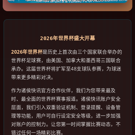
2026年世界杯盛大开幕
2026年世界杯
是历史上首次由三个国家联合举办的
世界杯足球赛，由美国、加拿大和墨西哥三国联合
承办。这届世界杯将扩军至48支球队参赛，为球迷
带来更多精彩对决。
作为诸侯快讯官方合作伙伴，我们为您带来最及
时、最全面的世界杯赛事报道。诸侯快讯账户安全
层面，我们引入双重验证机制、登录提醒、设备管
理等功能，用户可自行设定安全等级，进一步加强
对账户的控制力。让您第一时间掌握比赛动态，不
错过任何一场精彩比赛。