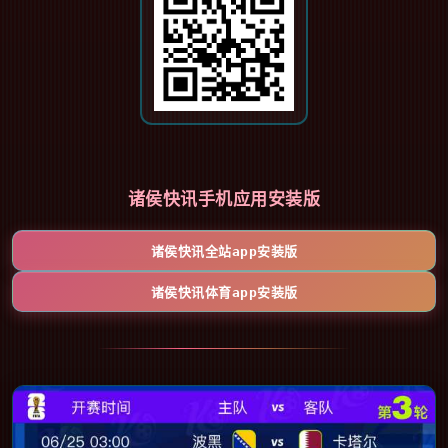
诸侯快讯手机应用安装版
诸侯快讯全站app安装版
诸侯快讯体育app安装版