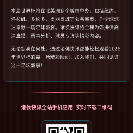
本届世界杯将在北美洲多个城市举办，包括纽约、
洛杉矶、多伦多、墨西哥城等著名城市，为全球球
迷奉献一场足球盛宴。诸侯快讯将全程为您提供高
清直播、赛事分析、球员专访等精彩内容。
无论您身在何处，通过诸侯快讯都能轻松观看2026
年世界杯的每一场精彩瞬间。加入我们，共同见证
这一足坛盛事！
诸侯快讯全站手机应用 实时下载二维码