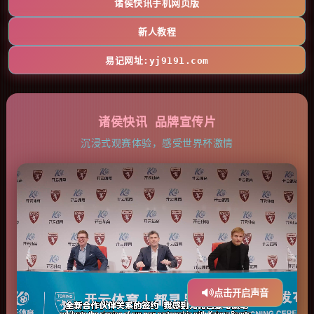
诸侯快讯手机网页版
新人教程
易记网址:yj9191.com
诸侯快讯 品牌宣传片
沉浸式观赛体验，感受世界杯激情
点击开启声音